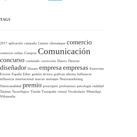
TAGS
comercio
2017
aplicación
campaña
Cannes
ciberataque
Comunicación
comercio online
Comprar
concurso
contenido
corrección
Dinero
Director
diseñador
empresa
empresas
Donato
Entrevista
Errores
España
Ether
gestión técnica
gráficas
idioma
Influencer
influencia
internacional
marcas
mensajes
Neuromarketing
premio
Omnicanalidad
prescriptor
profesiones
psicología
realidad
Tarjetas
Tecnológico
Tienda
Turespaña
virtual
Vocabulario
WhatsApp
Wikimedia