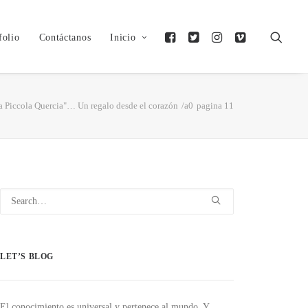
folio
Contáctanos
Inicio
a Piccola Quercia"… Un regalo desde el corazón
pagina 11
LET’S BLOG
El conocimiento es universal y pertenece al mundo. Y