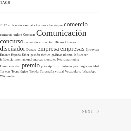
TAGS
comercio
2017
aplicación
campaña
Cannes
ciberataque
Comunicación
comercio online
Comprar
concurso
contenido
corrección
Dinero
Director
diseñador
empresa
empresas
Donato
Entrevista
Errores
España
Ether
gestión técnica
gráficas
idioma
Influencer
influencia
internacional
marcas
mensajes
Neuromarketing
premio
Omnicanalidad
prescriptor
profesiones
psicología
realidad
Tarjetas
Tecnológico
Tienda
Turespaña
virtual
Vocabulario
WhatsApp
Wikimedia
NEXT