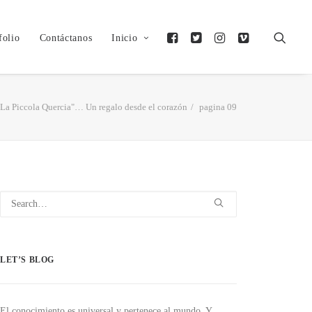
folio
Contáctanos
Inicio
"La Piccola Quercia"… Un regalo desde el corazón
pagina 09
LET’S BLOG
El conocimiento es universal y pertenece al mundo. Y