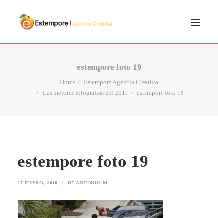
SERVICIOS
estempore foto 19
BLOG
Home
Estempore Agencia Creativa
Las mejores fotografías del 2017
estempore foto 19
PORTFOLIO
CONTÁCTANOS
INICIO
SEARCH
estempore foto 19
27 ENERO, 2018
|
BY
ANTONIO M