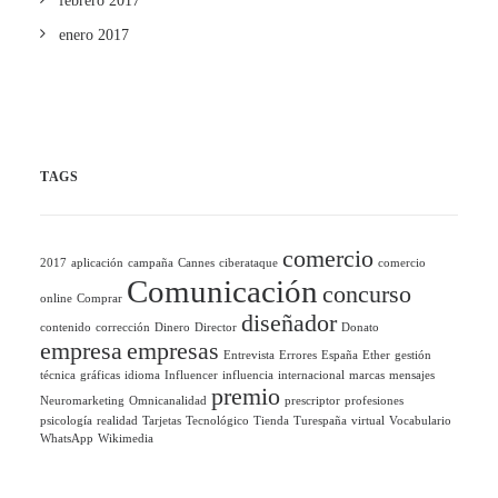
febrero 2017
enero 2017
TAGS
comercio
2017
aplicación
campaña
Cannes
ciberataque
comercio
Comunicación
concurso
online
Comprar
diseñador
contenido
corrección
Dinero
Director
Donato
empresa
empresas
Entrevista
Errores
España
Ether
gestión
técnica
gráficas
idioma
Influencer
influencia
internacional
marcas
mensajes
premio
Neuromarketing
Omnicanalidad
prescriptor
profesiones
psicología
realidad
Tarjetas
Tecnológico
Tienda
Turespaña
virtual
Vocabulario
WhatsApp
Wikimedia