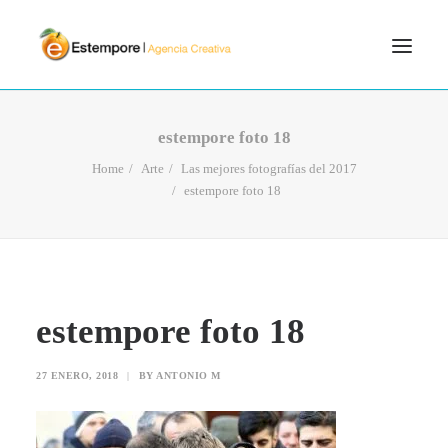
SERVICIOS
estempore foto 18
BLOG
Home
Arte
Las mejores fotografías del 2017
estempore foto 18
PORTFOLIO
CONTÁCTANOS
INICIO
SEARCH
estempore foto 18
27 ENERO, 2018
|
BY
ANTONIO M