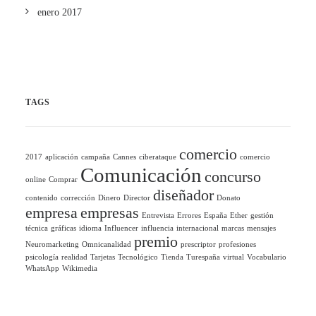
enero 2017
TAGS
comercio
2017
aplicación
campaña
Cannes
ciberataque
comercio
Comunicación
concurso
online
Comprar
diseñador
contenido
corrección
Dinero
Director
Donato
empresa
empresas
Entrevista
Errores
España
Ether
gestión
técnica
gráficas
idioma
Influencer
influencia
internacional
marcas
mensajes
premio
Neuromarketing
Omnicanalidad
prescriptor
profesiones
psicología
realidad
Tarjetas
Tecnológico
Tienda
Turespaña
virtual
Vocabulario
WhatsApp
Wikimedia