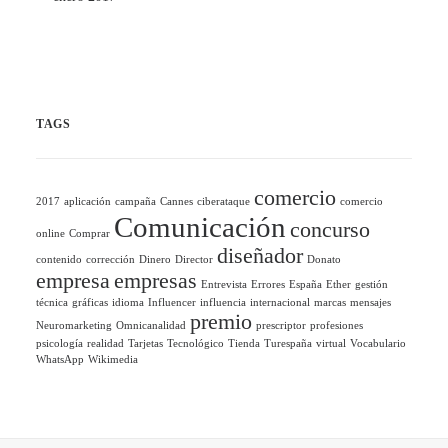
TAGS
comercio
2017
aplicación
campaña
Cannes
ciberataque
comercio
Comunicación
concurso
online
Comprar
diseñador
contenido
corrección
Dinero
Director
Donato
empresa
empresas
Entrevista
Errores
España
Ether
gestión
técnica
gráficas
idioma
Influencer
influencia
internacional
marcas
mensajes
premio
Neuromarketing
Omnicanalidad
prescriptor
profesiones
psicología
realidad
Tarjetas
Tecnológico
Tienda
Turespaña
virtual
Vocabulario
WhatsApp
Wikimedia