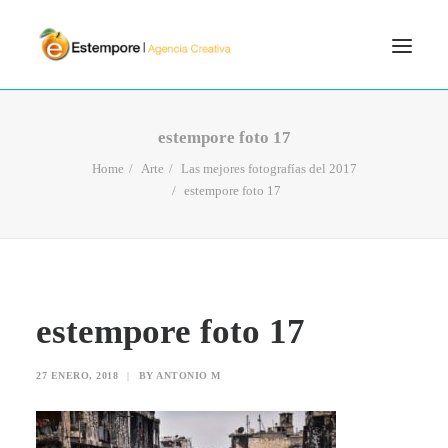
SERVICIOS
estempore foto 17
BLOG
Home
Arte
Las mejores fotografías del 2017
estempore foto 17
PORTFOLIO
CONTÁCTANOS
INICIO
SEARCH
estempore foto 17
27 ENERO, 2018
|
BY
ANTONIO M