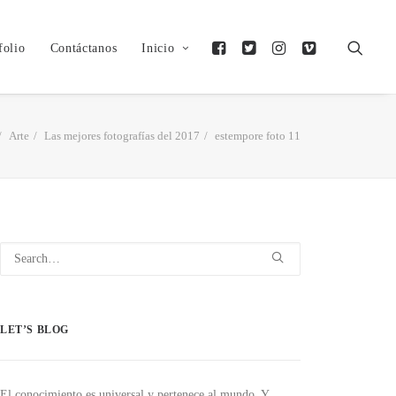
folio
Contáctanos
Inicio
Arte
Las mejores fotografías del 2017
estempore foto 11
LET’S BLOG
El conocimiento es universal y pertenece al mundo. Y