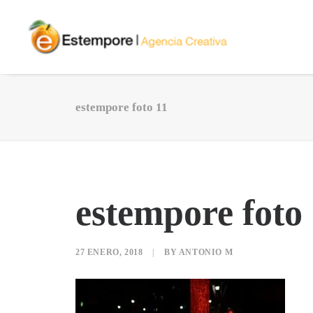
estempore foto 11
estempore foto
27 ENERO, 2018
|
BY
ANTONIO M