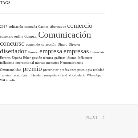
TAGS
comercio
2017
aplicación
campaña
Cannes
ciberataque
Comunicación
comercio online
Comprar
concurso
contenido
corrección
Dinero
Director
diseñador
empresa
empresas
Donato
Entrevista
Errores
España
Ether
gestión técnica
gráficas
idioma
Influencer
influencia
internacional
marcas
mensajes
Neuromarketing
premio
Omnicanalidad
prescriptor
profesiones
psicología
realidad
Tarjetas
Tecnológico
Tienda
Turespaña
virtual
Vocabulario
WhatsApp
Wikimedia
NEXT