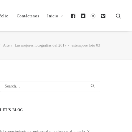
folio
Contáctanos
Inicio
Arte
Las mejores fotografías del 2017
estempore foto 03
LET’S BLOG
El conocimiento es universal y pertenece al mundo. Y