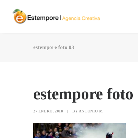
estempore foto 03
estempore foto
27 ENERO, 2018
|
BY
ANTONIO M