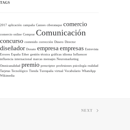
TAGS
comercio
2017
aplicación
campaña
Cannes
ciberataque
Comunicación
comercio online
Comprar
concurso
contenido
corrección
Dinero
Director
diseñador
empresa
empresas
Donato
Entrevista
Errores
España
Ether
gestión técnica
gráficas
idioma
Influencer
influencia
internacional
marcas
mensajes
Neuromarketing
premio
Omnicanalidad
prescriptor
profesiones
psicología
realidad
Tarjetas
Tecnológico
Tienda
Turespaña
virtual
Vocabulario
WhatsApp
Wikimedia
NEXT