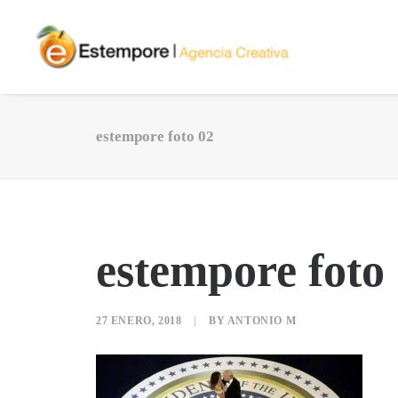
estempore foto 02
estempore foto
27 ENERO, 2018
|
BY
ANTONIO M