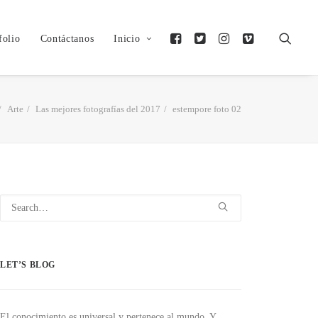
folio
Contáctanos
Inicio
Arte
Las mejores fotografías del 2017
estempore foto 02
LET’S BLOG
El conocimiento es universal y pertenece al mundo. Y