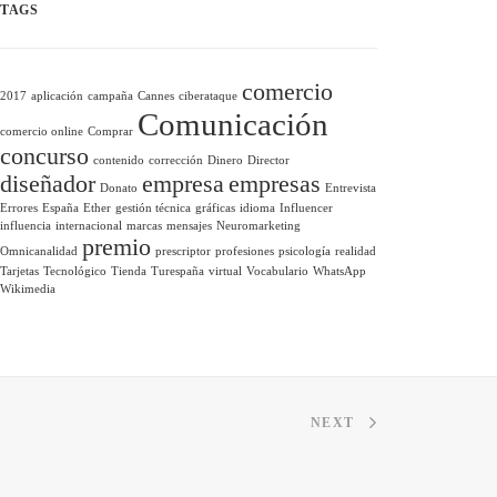
TAGS
comercio
2017
aplicación
campaña
Cannes
ciberataque
Comunicación
comercio online
Comprar
concurso
contenido
corrección
Dinero
Director
diseñador
empresa
empresas
Donato
Entrevista
Errores
España
Ether
gestión técnica
gráficas
idioma
Influencer
influencia
internacional
marcas
mensajes
Neuromarketing
premio
Omnicanalidad
prescriptor
profesiones
psicología
realidad
Tarjetas
Tecnológico
Tienda
Turespaña
virtual
Vocabulario
WhatsApp
Wikimedia
NEXT