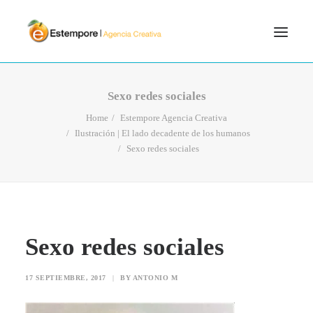
SERVICIOS
Sexo redes sociales
BLOG
Home
Estempore Agencia Creativa
Ilustración | El lado decadente de los humanos
PORTFOLIO
Sexo redes sociales
CONTÁCTANOS
INICIO
SEARCH
Sexo redes sociales
17 SEPTIEMBRE, 2017
|
BY
ANTONIO M