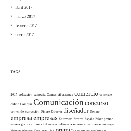
abril 2017
marzo 2017
febrero 2017
enero 2017
TAGS
comercio
2017
aplicación
campaña
Cannes
ciberataque
comercio
Comunicación
concurso
online
Comprar
diseñador
contenido
corrección
Dinero
Director
Donato
empresa
empresas
Entrevista
Errores
España
Ether
gestión
técnica
gráficas
idioma
Influencer
influencia
internacional
marcas
mensajes
premio
Neuromarketing
Omnicanalidad
prescriptor
profesiones