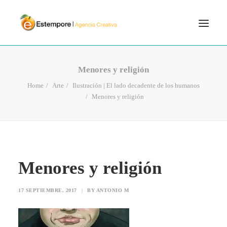
SERVICIOS
Menores y religión
BLOG
Home
Arte
Ilustración | El lado decadente de los humanos
Menores y religión
PORTFOLIO
CONTÁCTANOS
INICIO
SEARCH
Menores y religión
17 SEPTIEMBRE, 2017
|
BY
ANTONIO M