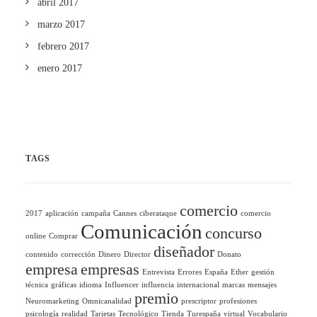
abril 2017
marzo 2017
febrero 2017
enero 2017
TAGS
comercio
2017
aplicación
campaña
Cannes
ciberataque
comercio
Comunicación
concurso
online
Comprar
diseñador
contenido
corrección
Dinero
Director
Donato
empresa
empresas
Entrevista
Errores
España
Ether
gestión
técnica
gráficas
idioma
Influencer
influencia
internacional
marcas
mensajes
premio
Neuromarketing
Omnicanalidad
prescriptor
profesiones
psicología
realidad
Tarjetas
Tecnológico
Tienda
Turespaña
virtual
Vocabulario