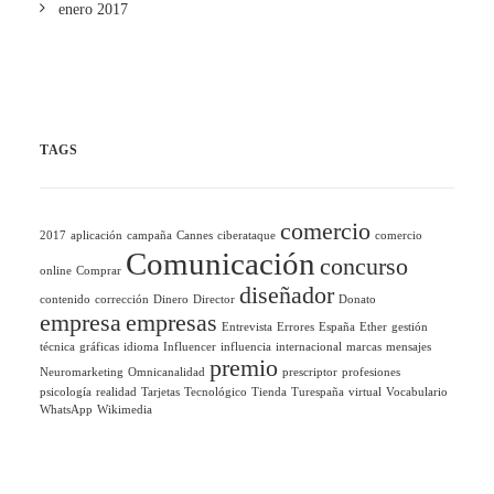
enero 2017
TAGS
comercio
2017
aplicación
campaña
Cannes
ciberataque
comercio
Comunicación
concurso
online
Comprar
diseñador
contenido
corrección
Dinero
Director
Donato
empresa
empresas
Entrevista
Errores
España
Ether
gestión
técnica
gráficas
idioma
Influencer
influencia
internacional
marcas
mensajes
premio
Neuromarketing
Omnicanalidad
prescriptor
profesiones
psicología
realidad
Tarjetas
Tecnológico
Tienda
Turespaña
virtual
Vocabulario
WhatsApp
Wikimedia