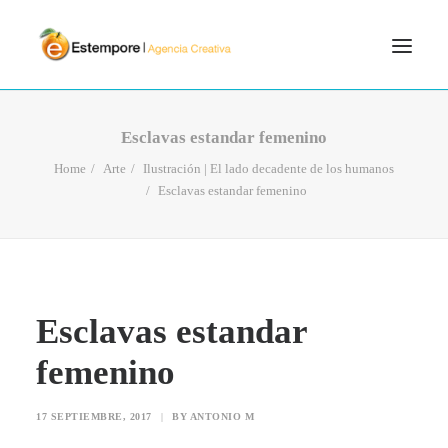
SERVICIOS
Esclavas estandar femenino
BLOG
Home
Arte
Ilustración | El lado decadente de los humanos
Esclavas estandar femenino
PORTFOLIO
CONTÁCTANOS
INICIO
SEARCH
Esclavas estandar
femenino
17 SEPTIEMBRE, 2017
|
BY
ANTONIO M