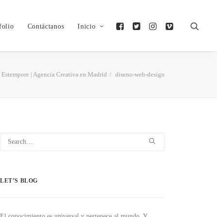
folio
Contáctanos
Inicio
Estempore | Agencia Creativa en Madrid
diseno-web-design
LET’S BLOG
El conocimiento es universal y pertenece al mundo. Y