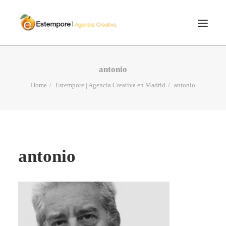
SERVICIOS
antonio
BLOG
Home
Estempore | Agencia Creativa en Madrid
antonio
PORTFOLIO
CONTÁCTANOS
INICIO
antonio
SEARCH