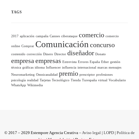
TAGS
comercio
2017
aplicación
campaña
Cannes
ciberataque
comercio
Comunicación
concurso
online
Comprar
diseñador
contenido
corrección
Dinero
Director
Donato
empresa
empresas
Entrevista
Errores
España
Ether
gestión
técnica
gráficas
idioma
Influencer
influencia
internacional
marcas
mensajes
premio
Neuromarketing
Omnicanalidad
prescriptor
profesiones
psicología
realidad
Tarjetas
Tecnológico
Tienda
Turespaña
virtual
Vocabulario
WhatsApp
Wikimedia
© 2017 – 2029 Estempore Agencia Creativa –
Aviso legal
|
LOPD
|
Política de