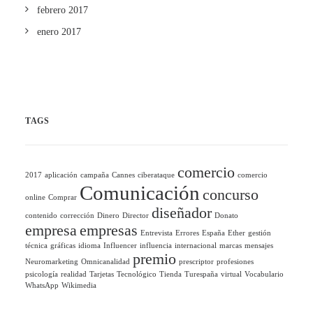
febrero 2017
enero 2017
TAGS
comercio
2017
aplicación
campaña
Cannes
ciberataque
comercio
Comunicación
concurso
online
Comprar
diseñador
contenido
corrección
Dinero
Director
Donato
empresa
empresas
Entrevista
Errores
España
Ether
gestión
técnica
gráficas
idioma
Influencer
influencia
internacional
marcas
mensajes
premio
Neuromarketing
Omnicanalidad
prescriptor
profesiones
psicología
realidad
Tarjetas
Tecnológico
Tienda
Turespaña
virtual
Vocabulario
WhatsApp
Wikimedia