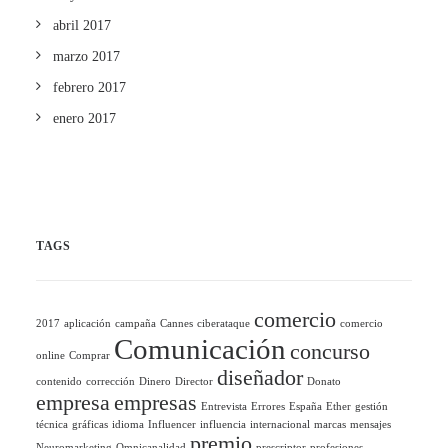
abril 2017
marzo 2017
febrero 2017
enero 2017
TAGS
comercio
2017
aplicación
campaña
Cannes
ciberataque
comercio
Comunicación
concurso
online
Comprar
diseñador
contenido
corrección
Dinero
Director
Donato
empresa
empresas
Entrevista
Errores
España
Ether
gestión
técnica
gráficas
idioma
Influencer
influencia
internacional
marcas
mensajes
premio
Neuromarketing
Omnicanalidad
prescriptor
profesiones