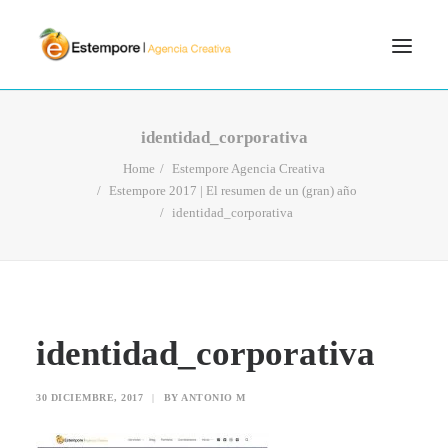
SERVICIOS
identidad_corporativa
BLOG
Home
Estempore Agencia Creativa
Estempore 2017 | El resumen de un (gran) año
PORTFOLIO
identidad_corporativa
CONTÁCTANOS
INICIO
SEARCH
identidad_corporativa
30 DICIEMBRE, 2017
|
BY
ANTONIO M