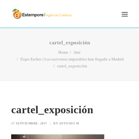
SERVICIOS
cartel_exposición
BLOG
Home
Arte
Expo Escher | Los universos imposibles han llegado a Madrid
PORTFOLIO
cartel_exposición
CONTÁCTANOS
INICIO
SEARCH
cartel_exposición
17 SEPTIEMBRE, 2017
|
BY
ANTONIO M