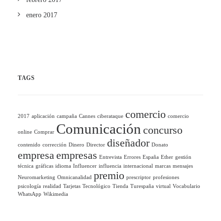
enero 2017
TAGS
comercio
2017
aplicación
campaña
Cannes
ciberataque
comercio
Comunicación
concurso
online
Comprar
diseñador
contenido
corrección
Dinero
Director
Donato
empresa
empresas
Entrevista
Errores
España
Ether
gestión
técnica
gráficas
idioma
Influencer
influencia
internacional
marcas
mensajes
premio
Neuromarketing
Omnicanalidad
prescriptor
profesiones
psicología
realidad
Tarjetas
Tecnológico
Tienda
Turespaña
virtual
Vocabulario
WhatsApp
Wikimedia