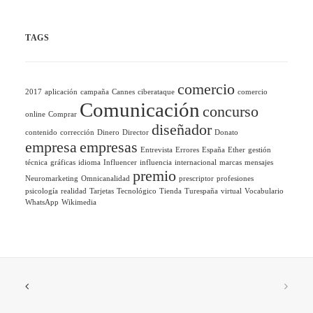
TAGS
comercio
2017
aplicación
campaña
Cannes
ciberataque
comercio
Comunicación
concurso
online
Comprar
diseñador
contenido
corrección
Dinero
Director
Donato
empresa
empresas
Entrevista
Errores
España
Ether
gestión
técnica
gráficas
idioma
Influencer
influencia
internacional
marcas
mensajes
premio
Neuromarketing
Omnicanalidad
prescriptor
profesiones
psicología
realidad
Tarjetas
Tecnológico
Tienda
Turespaña
virtual
Vocabulario
WhatsApp
Wikimedia