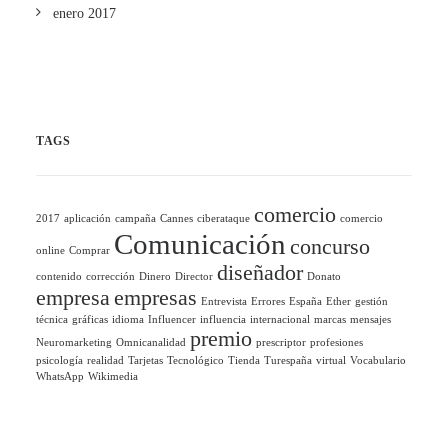
enero 2017
TAGS
comercio
2017
aplicación
campaña
Cannes
ciberataque
comercio
Comunicación
concurso
online
Comprar
diseñador
contenido
corrección
Dinero
Director
Donato
empresa
empresas
Entrevista
Errores
España
Ether
gestión
técnica
gráficas
idioma
Influencer
influencia
internacional
marcas
mensajes
premio
Neuromarketing
Omnicanalidad
prescriptor
profesiones
psicología
realidad
Tarjetas
Tecnológico
Tienda
Turespaña
virtual
Vocabulario
WhatsApp
Wikimedia