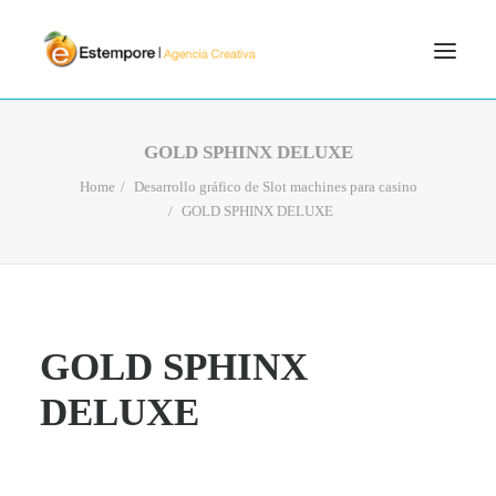
SERVICIOS
GOLD SPHINX DELUXE
BLOG
Home
Desarrollo gráfico de Slot machines para casino
GOLD SPHINX DELUXE
PORTFOLIO
CONTÁCTANOS
INICIO
SEARCH
GOLD SPHINX
DELUXE