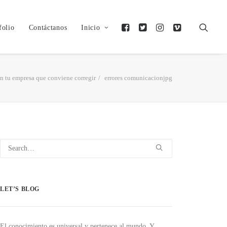
folio
Contáctanos
Inicio
n tu empresa que conviene corregir
errores comunicacionjpg
LET’S BLOG
El conocimiento es universal y pertenece al mundo. Y