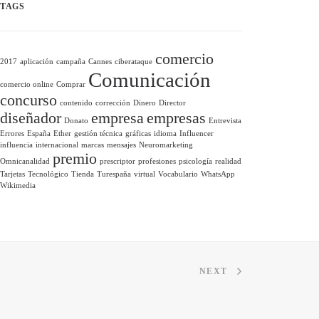
TAGS
comercio
2017
aplicación
campaña
Cannes
ciberataque
Comunicación
comercio online
Comprar
concurso
contenido
corrección
Dinero
Director
diseñador
empresa
empresas
Donato
Entrevista
Errores
España
Ether
gestión técnica
gráficas
idioma
Influencer
influencia
internacional
marcas
mensajes
Neuromarketing
premio
Omnicanalidad
prescriptor
profesiones
psicología
realidad
Tarjetas
Tecnológico
Tienda
Turespaña
virtual
Vocabulario
WhatsApp
Wikimedia
NEXT