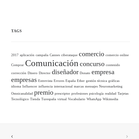
TAGS
comercio
2017
aplicación
campaña
Cannes
ciberataque
comercio online
Comunicación
concurso
Comprar
contenido
diseñador
empresa
corrección
Dinero
Director
Donato
empresas
Entrevista
Errores
España
Ether
gestión técnica
gráficas
idioma
Influencer
influencia
internacional
marcas
mensajes
Neuromarketing
premio
Omnicanalidad
prescriptor
profesiones
psicología
realidad
Tarjetas
Tecnológico
Tienda
Turespaña
virtual
Vocabulario
WhatsApp
Wikimedia