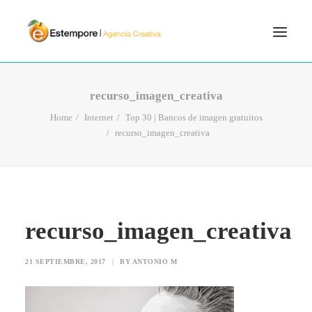
SERVICIOS
recurso_imagen_creativa
BLOG
Home
Internet
Top 30 | Bancos de imagen gratuitos
recurso_imagen_creativa
PORTFOLIO
CONTÁCTANOS
INICIO
SEARCH
recurso_imagen_creativa
21 SEPTIEMBRE, 2017
|
BY
ANTONIO M