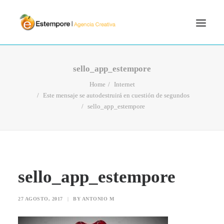
SERVICIOS
sello_app_estempore
BLOG
Home
Internet
Este mensaje se autodestruirá en cuestión de segundos
PORTFOLIO
sello_app_estempore
CONTÁCTANOS
INICIO
SEARCH
sello_app_estempore
27 AGOSTO, 2017
|
BY
ANTONIO M