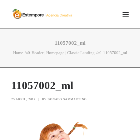
SERVICIOS
11057002_ml
BLOG
Home
Header | Homepage | Classic Landing
11057002_ml
PORTFOLIO
CONTÁCTANOS
11057002_ml
INICIO
SEARCH
25 ABRIL, 2017
|
BY
DONATO SAMMARTINO