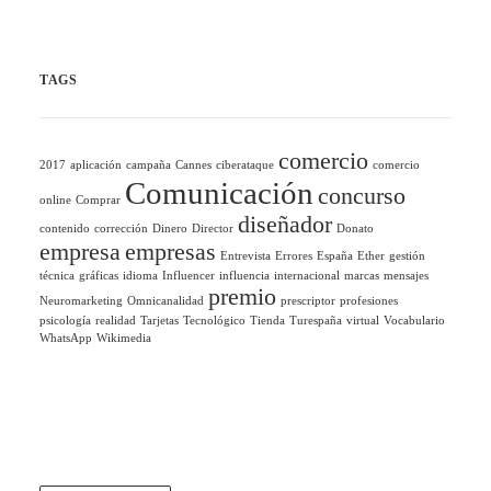
TAGS
comercio
2017
aplicación
campaña
Cannes
ciberataque
comercio
Comunicación
concurso
online
Comprar
diseñador
contenido
corrección
Dinero
Director
Donato
empresa
empresas
Entrevista
Errores
España
Ether
gestión
técnica
gráficas
idioma
Influencer
influencia
internacional
marcas
mensajes
premio
Neuromarketing
Omnicanalidad
prescriptor
profesiones
psicología
realidad
Tarjetas
Tecnológico
Tienda
Turespaña
virtual
Vocabulario
WhatsApp
Wikimedia