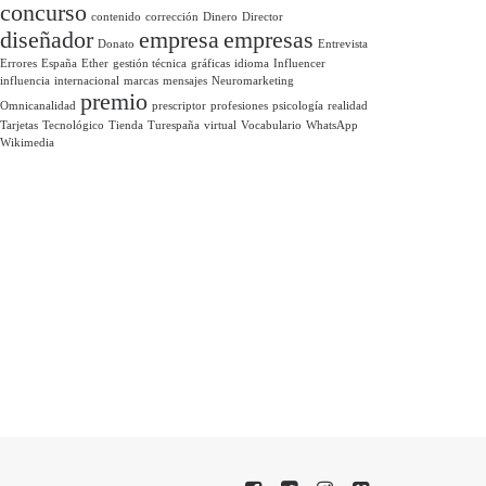
concurso
contenido
corrección
Dinero
Director
diseñador
empresa
empresas
Donato
Entrevista
Errores
España
Ether
gestión técnica
gráficas
idioma
Influencer
influencia
internacional
marcas
mensajes
Neuromarketing
premio
Omnicanalidad
prescriptor
profesiones
psicología
realidad
Tarjetas
Tecnológico
Tienda
Turespaña
virtual
Vocabulario
WhatsApp
Wikimedia