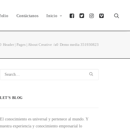
folio
Contáctanos
Inicio
Header | Pages | About Creative
Demo media 351930823
LET’S BLOG
El conocimiento es universal y pertenece al mundo. Y
nuestra experiencia y conocimiento empresarial lo