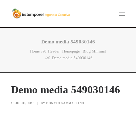
SERVICIOS
Demo media 549030146
BLOG
Home
Header | Homepage | Blog Minimal
Demo media 549030146
PORTFOLIO
CONTÁCTANOS
INICIO
Demo media 549030146
SEARCH
15 JULIO, 2015
|
BY
DONATO SAMMARTINO