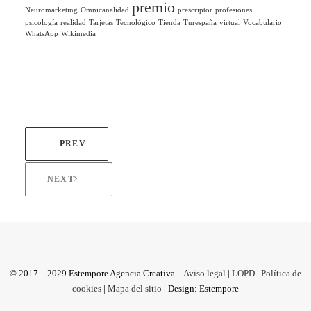
premio
Neuromarketing
Omnicanalidad
prescriptor
profesiones
psicología
realidad
Tarjetas
Tecnológico
Tienda
Turespaña
virtual
Vocabulario
WhatsApp
Wikimedia
PREV
NEXT
© 2017 – 2029 Estempore Agencia Creativa –
Aviso legal
|
LOPD
|
Política de
cookies
|
Mapa del sitio
| Design: Estempore