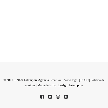
Consejos para crear o mejorar tu presencia en la
red. Para hacer tu página web perfecta, es fácil,
llámanos. Somos...
by Antonio M
© 2017 – 2029 Estempore Agencia Creativa –
Aviso legal
|
LOPD
|
Política de
cookies
|
Mapa del sitio
| Design: Estempore