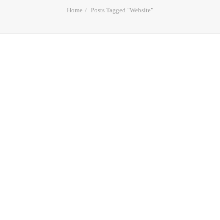
Home
Posts Tagged "Website"
La página web perfecta