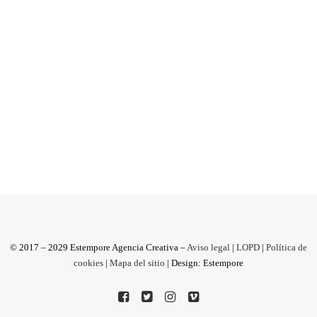
Un método con cuatro ingredientes comerciales:
Copywriting + Facebook ADS + Creatividad +
Diseño. ¿No estás hart@ de...
by Estempore Agencia Creativa
© 2017 – 2029 Estempore Agencia Creativa –
Aviso legal
|
LOPD
|
Política de
cookies
|
Mapa del sitio
| Design: Estempore