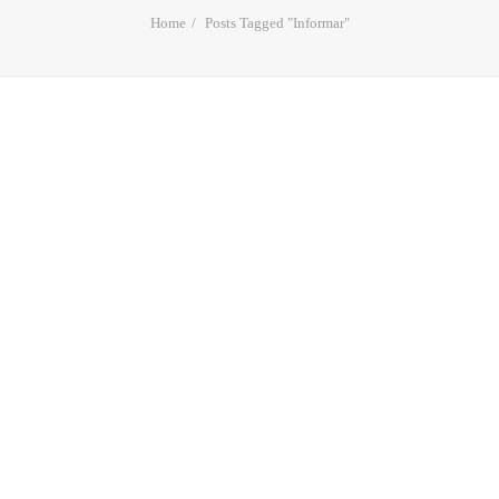
Home
Posts Tagged "Informar"
COMUNICAR | Eso es
realmente lo difícil