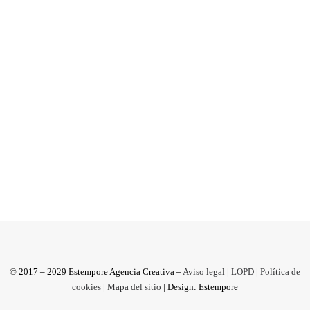
¿Por qué con nosotros?
El éxito no sólo es consecuencia de brillantes
ideas, muchas acciones y presupuesto. Hay que
añadir talento.En...
by Donato Sammartino
© 2017 – 2029 Estempore Agencia Creativa –
Aviso legal
|
LOPD
|
Política de
cookies
|
Mapa del sitio
| Design: Estempore