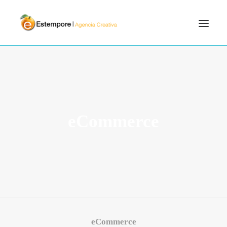
SERVICIOS
BLOG
PORTFOLIO
eCommerce
CONTÁCTANOS
INICIO
SEARCH
eCommerce