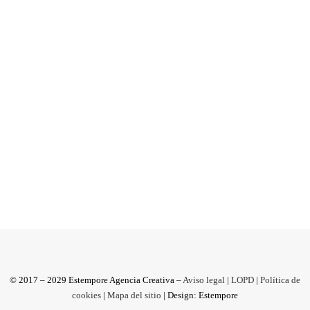
Panda, pingüino y colibrí.
¿El tamaño importa?
Tamaño y cantidad son importantes, pero
mucho más lo es la calidad. No sé si estará de
moda o es que nuestro...
by Antonio M
© 2017 – 2029 Estempore Agencia Creativa –
Aviso legal
|
LOPD
|
Política de
cookies
|
Mapa del sitio
| Design: Estempore