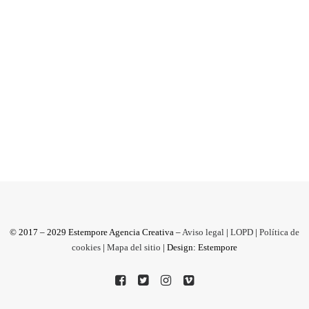
Un método con cuatro ingredientes comerciales:
Copywriting + Facebook ADS + Creatividad +
Diseño. ¿No estás hart@ de...
by Antonio M
© 2017 – 2029 Estempore Agencia Creativa –
Aviso legal
|
LOPD
|
Política de
cookies
|
Mapa del sitio
| Design: Estempore