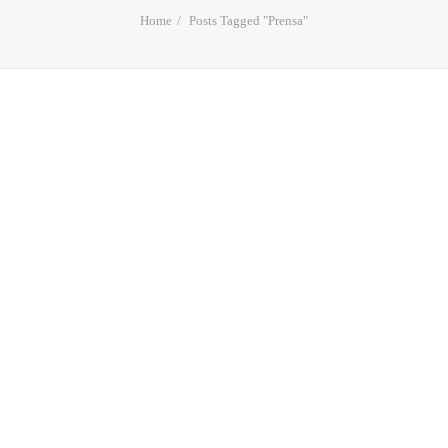
Home
Posts Tagged "Prensa"
Inauguración del Gabinete
de Prensa de Estempore
No basta con hacerlo bien, hay que saber