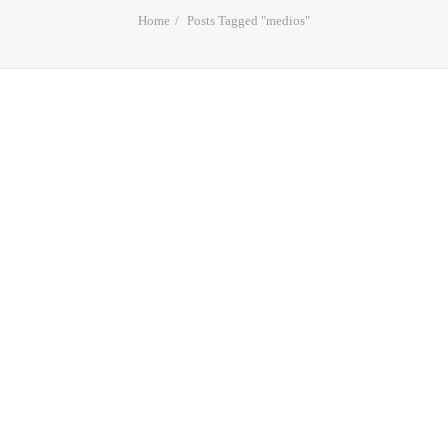
Home
Posts Tagged "medios"
Voy a comprar una casita
para mi papito
Los mejores anuncios en emisión que destacan