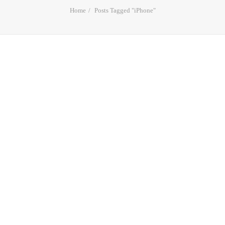
Home
Posts Tagged "iPhone"
Apple Keynote 2017:
“Amaremos la esclavitud”
La suma de los tres nuevos modelos -iPhone X,