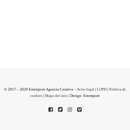
8 y 8 Plus- va a competir contra los mejores
smartphones Android del...
by Antonio M
© 2017 – 2029 Estempore Agencia Creativa –
Aviso legal
|
LOPD
|
Política de
cookies
|
Mapa del sitio
| Design: Estempore