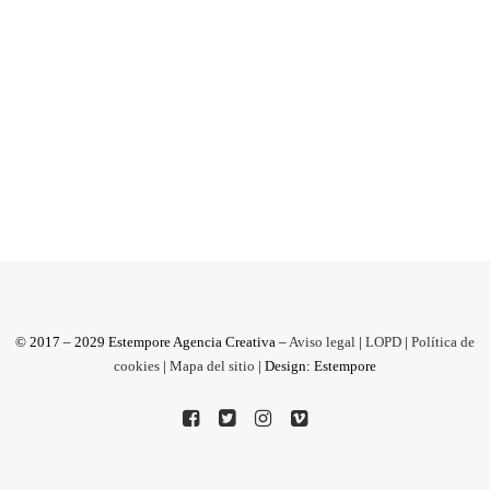
Atentado terrorista en Barcelona. Este es
nuestro homenaje. Las ilustraciones y viñetas se
han convertido en una forma...
by Estempore Agencia Creativa
© 2017 – 2029 Estempore Agencia Creativa –
Aviso legal
|
LOPD
|
Política de
cookies
|
Mapa del sitio
| Design: Estempore