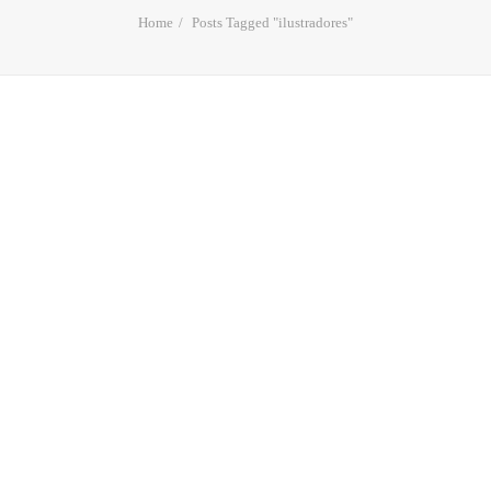
Home
Posts Tagged "ilustradores"
Ilustrar contra la barbarie
terrorista