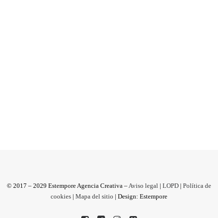
niño de Picasso
Feria Estampa 2017 | 25 años de Arte
Contemporáneo. A principios de la década de
los 50´ del pasado siglo,...
by Antonio M
© 2017 – 2029 Estempore Agencia Creativa –
Aviso legal
|
LOPD
|
Política de
cookies
|
Mapa del sitio
| Design: Estempore