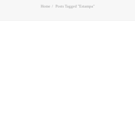
Home
Posts Tagged "Estampa"
Estampa 2017 | La playa del