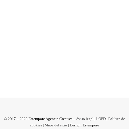
Te voy a hacer una
caricatura que no vas a
poder rechazar…
Caricaturistaonline.com | Un proyecto personal,
de un genial ilustrador. Estamos celosos. Hay
que decirlo bien claro....
by Estempore Agencia Creativa
© 2017 – 2029 Estempore Agencia Creativa –
Aviso legal
|
LOPD
|
Política de
cookies
|
Mapa del sitio
| Design: Estempore